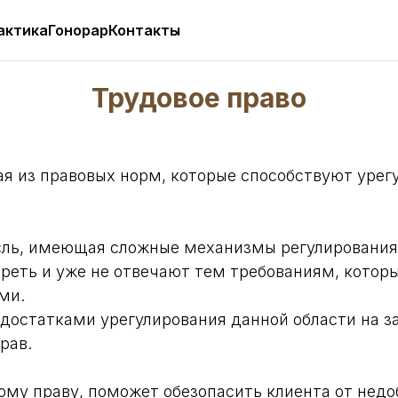
актика
Гонорар
Контакты
Трудовое право
щая из правовых норм, которые способствуют ур
асль, имеющая сложные механизмы регулировани
реть и уже не отвечают тем требованиям, кото
ми.
едостатками урегулирования данной области на з
рав.
ому праву, поможет обезопасить клиента от нед